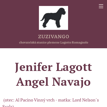
ZUZIVANGO
chovatelská stanice plemene Lagotto Romagnolo
Jenifer Lagott
Angel Navajo
(otec: Al Pacino Vinný vrch - matka: Lord Nelson´s
Svala)